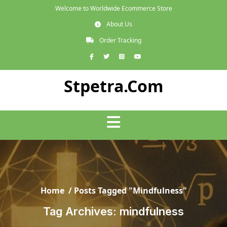
Skip
Welcome to Worldwide Ecommerce Store
to
About Us
content
Order Tracking
Facebook
Twitter
Instagram
YouTube
Stpetra.com
Home
/
Posts Tagged "mindfulness"
Tag Archives: mindfulness