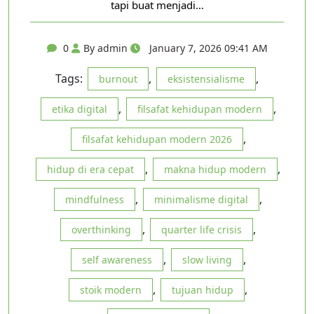
tapi buat menjadi…
0
By admin
January 7, 2026 09:41 AM
Tags:
,
,
burnout
eksistensialisme
,
,
etika digital
filsafat kehidupan modern
,
filsafat kehidupan modern 2026
,
,
hidup di era cepat
makna hidup modern
,
,
mindfulness
minimalisme digital
,
,
overthinking
quarter life crisis
,
,
self awareness
slow living
,
,
stoik modern
tujuan hidup