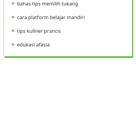
bahas tips memilih tukang
cara platform belajar mandiri
tips kuliner prancis
edukasi afasia
prediksi bola
kartu domino Indonesia
komunitas kartu
akses situs aman
prediksi skor otomatis
StPetra.com — Ilmu, Iman, dan Logika yang Menyatu
Privacy Policy (Kebijakan Privasi)
Disclaimer (Pernyataan Penafian)